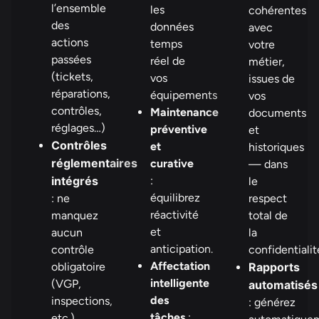
l’ensemble
les
cohérentes
des
données
avec
actions
temps
votre
passées
réel de
métier,
(tickets,
vos
issues de
réparations,
équipements
vos
contrôles,
Maintenance
documents
réglages…)
préventive
et
Contrôles
et
historiques
réglementaires
curative
— dans
intégrés
:
le
équilibrez
: ne
respect
réactivité
manquez
total de
et
aucun
la
anticipation.
contrôle
confidentialit
Affectation
obligatoire
Rapports
intelligente
(VGP,
automatisés
des
inspections,
: générez
tâches
:
etc.),