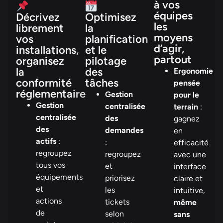
à vos
équipes
Décrivez
Optimisez
les
librement
la
moyens
vos
planification
d’agir,
installations,
et le
partout
organisez
pilotage
la
des
Ergonomie
conformité
tâches
pensée
réglementaire
Gestion
pour le
Gestion
centralisée
terrain
:
centralisée
des
gagnez
des
demandes
en
actifs
:
:
efficacité
regroupez
regroupez
avec une
tous vos
et
interface
équipements
priorisez
claire et
et
les
intuitive,
actions
tickets
même
de
selon
sans