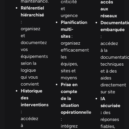
maintenance.
criticité
accès
Référentiel
et
aux
hiérarchisé
urgence
réseaux
:
Planification
Documentati
organisez
multi-
embarquée
et
sites
:
:
documentez
organisez
accédez
vos
efficacement
à la
équipements
les
documentati
selon la
équipes,
techniques
logique
sites et
et à des
qui vous
moyens
aides
convient
Prise en
directement
Historique
compte
sur site
des
de la
IA
interventions
situation
sécurisée
:
opérationnelle
:
des
accédez
:
réponses
à
intégrez
fiables,