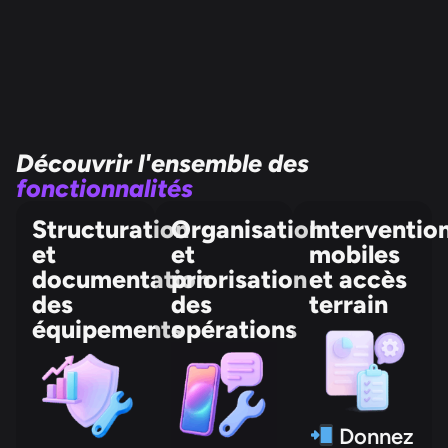
Découvrir l'ensemble des
fonctionnalités
Structuration
Organisation
Interventio
et
et
mobiles
documentation
priorisation
et accès
des
des
terrain
équipements
opérations
Donnez