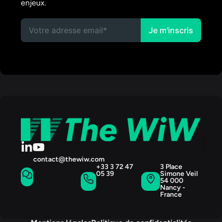
enjeux.
contact@thewiw.com
WiW Up!
Vous
Cas c
Qui somme
+33 3 72 47
3 Place
05 39
Simone Veil
54 000
Nancy -
France