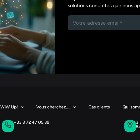
solutions concrètes que nous ap
WiW Up!
Vous cherchez….
Cas clients
Qui som
+33 3 72 47 05 39
3 
5