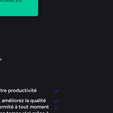
ncrètes, à la
e
otre productivité
 améliorez la qualité
ormité à tout moment