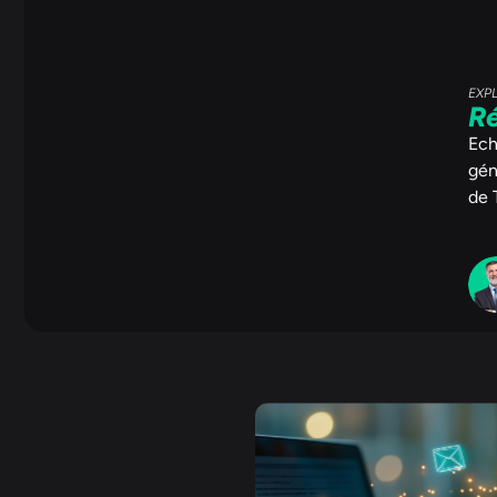
EXP
Ré
Ech
gén
de 