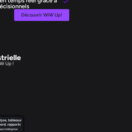
 en temps réel grâce à
écisionnels
Découvrir WiW Up!
trielle
iW Up !