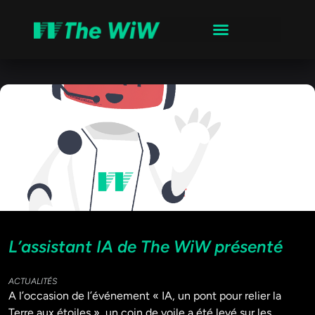
L’assistant IA de The WiW présenté
ACTUALITÉS
A l’occasion de l’événement « IA, un pont pour relier la
Terre aux étoiles », un coin de voile a été levé sur les